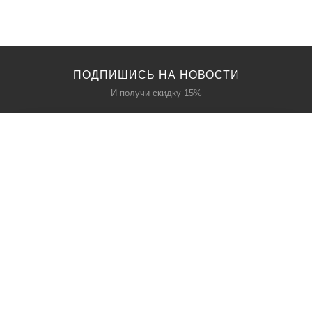
ПОДПИШИСЬ НА НОВОСТИ
И получи скидку 15%
КАТАЛОГ
О НАС
Акции
О нас
Политика безопасности
Договор-оферта